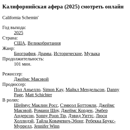
Калифорнийская афера (2025) смотреть онлайн
California Schemin'
Год выхода:
2025
Страна:
США
,
Великобритания
Жанр:
Биография
,
Драмы
,
Исторические
,
Музыка
Продолжительность:
101 мин.
Режиссер:
Джеймс Макэвой
Продюссер:
Пол Аньелло
,
Simon Kay
,
Майкл Мендельсон
,
Danny
Page
,
Matt Schichter
В ролях:
Шеймус Маклин Росс
,
Сэмюэл Боттомли
,
Джеймс
Макэвой
,
Романи Шоу
,
Джеймс Корден
,
Эмбер
Андерсон
,
Sonny Poon Tip
,
Дэвид Уиттс
,
Люси
Холлидэй
,
Тайла Ковачевич-Эбонг
,
Ребекка Брукс-
Муррелл
,
Jennifer Winn