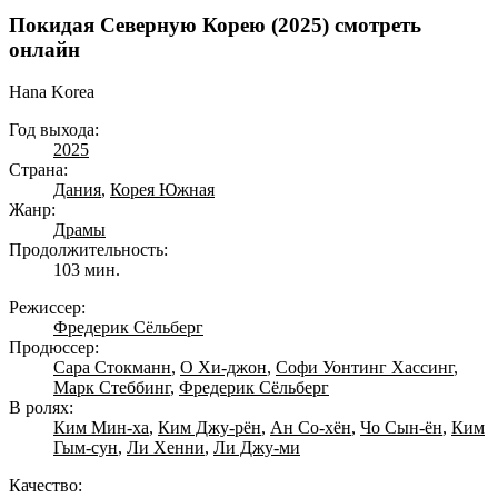
Покидая Северную Корею (2025) смотреть
онлайн
Hana Korea
Год выхода:
2025
Страна:
Дания
,
Корея Южная
Жанр:
Драмы
Продолжительность:
103 мин.
Режиссер:
Фредерик Сёльберг
Продюссер:
Сара Стокманн
,
О Хи-джон
,
Софи Уонтинг Хассинг
,
Марк Стеббинг
,
Фредерик Сёльберг
В ролях:
Ким Мин-ха
,
Ким Джу-рён
,
Ан Со-хён
,
Чо Сын-ён
,
Ким
Гым-сун
,
Ли Хенни
,
Ли Джу-ми
Качество: