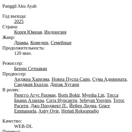
Panggil Aku Ayah
Год выхода:
2025
Страна:
Корея Южная
,
Индонезия
Жанр:
Драмы
,
Комедии
,
Семейные
Продолжительность:
120 мин.
Режиссер:
Бенни Сетиаван
Продюссер:
Анджиа Харизма
,
Новиа Пуспа Сари
,
Сума Адивината
,
Санджив Бхалла
,
Дипак Хугани
В ролях:
Рингго Агус Рахман
,
Boris Bokir
,
Myesha Lin
,
Тисса
Биани Аззахра
,
Сита Нурсанти
,
Sebryan Yosvien
,
Тотос
Расити
,
Джо Проджект П.
,
Йейен Лидиа
,
Grace
Emmanuela
,
Astry Ovie
,
Hertati Reksopradjo
Качество:
WEB-DL
Перевод: