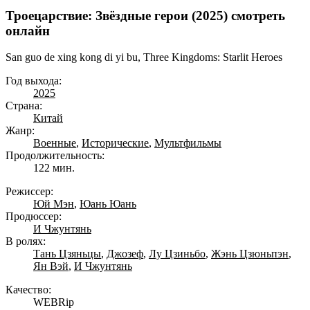
Троецарствие: Звёздные герои (2025) смотреть
онлайн
San guo de xing kong di yi bu, Three Kingdoms: Starlit Heroes
Год выхода:
2025
Страна:
Китай
Жанр:
Военные
,
Исторические
,
Мультфильмы
Продолжительность:
122 мин.
Режиссер:
Юй Мэн
,
Юань Юань
Продюссер:
И Чжунтянь
В ролях:
Тань Цзяньцы
,
Джозеф
,
Лу Цзиньбо
,
Жэнь Цзюньпэн
,
Ян Вэй
,
И Чжунтянь
Качество:
WEBRip