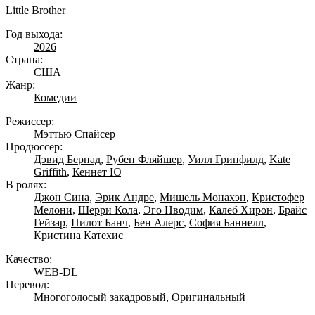
Little Brother
Год выхода:
2026
Страна:
США
Жанр:
Комедии
Режиссер:
Мэттью Спайсер
Продюссер:
Дэвид Бернад
,
Рубен Фляйшер
,
Уилл Гринфилд
,
Kate
Griffith
,
Кеннет Ю
В ролях:
Джон Сина
,
Эрик Андре
,
Мишель Монахэн
,
Кристофер
Мелони
,
Шерри Кола
,
Эго Нводим
,
Калеб Хирон
,
Брайс
Гейзар
,
Пилот Банч
,
Бен Алерс
,
София Баннелл
,
Кристина Катехис
Качество:
WEB-DL
Перевод:
Многоголосый закадровый, Оригинальный