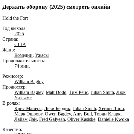
Держать оборону (2025) смотреть онлайн
Hold the Fort
Год выхода:
2025
Страна:
США
Жанр:
Комедии
,
Ужасы
Продолжительность:
74 мин.
Режиссер:
William Bagley
Продюссер:
William Bagley
,
Matt Dodd
,
Тим Реис
,
Julian Smith
,
Люк
Уильямс
В ролях:
Крис Майерс
,
Леви Бёрдик
,
Julian Smith
,
Хейли Лири
,
Марк Эшворт
,
Owen Bagley
,
Amy Bull
,
Торди Кларк
,
Лайам Дэй
,
Fred Galyean
,
Oliver Kasiske
,
Danielle Kwoka
Качество: