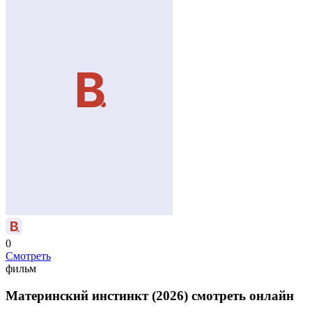
0
Смотреть
фильм
Материнский инстинкт (2026) смотреть онлайн