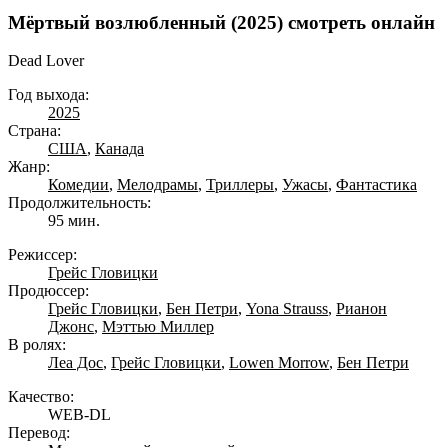
Мёртвый возлюбленный (2025) смотреть онлайн
Dead Lover
Год выхода:
2025
Страна:
США
,
Канада
Жанр:
Комедии
,
Мелодрамы
,
Триллеры
,
Ужасы
,
Фантастика
Продолжительность:
95 мин.
Режиссер:
Грейс Гловицки
Продюссер:
Грейс Гловицки
,
Бен Петри
,
Yona Strauss
,
Рианон
Джонс
,
Мэттью Миллер
В ролях:
Леа Дос
,
Грейс Гловицки
,
Lowen Morrow
,
Бен Петри
Качество:
WEB-DL
Перевод: