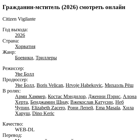
Гражданин-мститель (2026) смотреть онлайн
Citizen Vigilante
Год выхода:
2026
Страна:
Хорватия
Жанр:
Боевики
,
Триллеры
Режиссер:
Уве Болл
Продюссер:
Уве Болл
,
Boris Velican
,
Hrvoje Habekovic
,
Михаэль Рёш
В ролях:
Арми Хаммер
,
Костас Мэндилор
,
Дженни Пэрис
,
Алона
Херта
,
Бенджамин Шнау
,
Вжекослав Катусин
,
Неб
Чупин
,
Elizabeth Zacero
,
Рони Лепей
,
Ema Masala
,
Хила
Харуш
,
Dino Keric
Качество:
WEB-DL
Перевод: