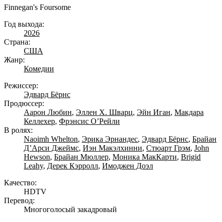
Finnegan's Foursome
Год выхода:
2026
Страна:
США
Жанр:
Комедии
Режиссер:
Эдвард Бёрнс
Продюссер:
Аарон Любин
,
Эллен Х. Шварц
,
Эйн Иган
,
Макдара
Келлехер
,
Фрэнсис О’Рейли
В ролях:
Naoimh Whelton
,
Эрика Эрнандес
,
Эдвард Бёрнс
,
Брайан
Д’Арси Джеймс
,
Иэн Макэлхинни
,
Стюарт Грэм
,
John
Hewson
,
Брайан Мюллер
,
Моника МакКарти
,
Brigid
Leahy
,
Дерек Кэрролл
,
Имоджен Доэл
Качество:
HDTV
Перевод:
Многоголосый закадровый