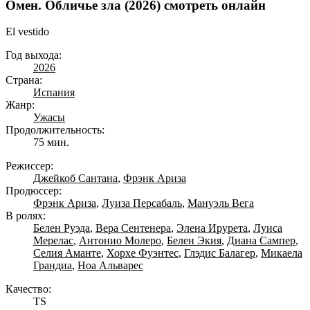
Омен. Обличье зла (2026) смотреть онлайн
El vestido
Год выхода:
2026
Страна:
Испания
Жанр:
Ужасы
Продолжительность:
75 мин.
Режиссер:
Джейкоб Сантана
,
Фрэнк Ариза
Продюссер:
Фрэнк Ариза
,
Луиза Персабаль
,
Мануэль Вега
В ролях:
Белен Руэда
,
Вера Сентенера
,
Элена Ирурета
,
Луиса
Мерелас
,
Антонио Молеро
,
Белен Экия
,
Диана Сампер
,
Селия Аманте
,
Хорхе Фуэнтес
,
Глэдис Балагер
,
Микаела
Грандиа
,
Ноа Альварес
Качество:
TS