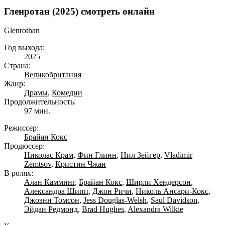
Гленротан (2025) смотреть онлайн
Glenrothan
Год выхода:
2025
Страна:
Великобритания
Жанр:
Драмы
,
Комедии
Продолжительность:
97 мин.
Режиссер:
Брайан Кокс
Продюссер:
Николас Крам
,
Фин Глинн
,
Нил Зейгер
,
Vladimir
Zemtsov
,
Кристин Чжан
В ролях:
Алан Камминг
,
Брайан Кокс
,
Ширли Хендерсон
,
Александра Шипп
,
Джон Ричи
,
Николь Ансари-Кокс
,
Джоэнн Томсон
,
Jess Douglas-Welsh
,
Saul Davidson
,
Эйдан Редмонд
,
Brad Hughes
,
Alexandra Wilkie