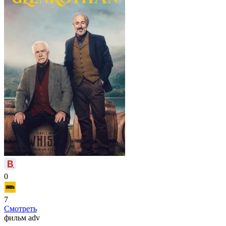
0
7
Смотреть
фильм
adv