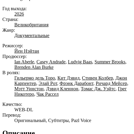
Год выхода:
2026
Страна:
Великобритания
Жанр:
Документальные
Режиссер:
Йен Нэйтан
Продюссер:
Ian Aberle
,
Casey Andrade
,
Ludvig Baas
,
Summer Brooks
,
Brenden Alan Burke
В ролях:
Гильермо дель Торо
,
Кит Дэвид
,
Стивен Колбер
,
Джон
Карпентер
,
Элай Рот
,
Фрэнк Дарабонт
,
Ричард Мейсер
,
Мэтт Уинстон
,
Дэвид Кленнон
,
Томас Дж. Уэйтс
,
Грег
Никотеро
,
Чак Рассел
Качество:
WEB-DL
Перевод:
Оригинальный, Субтитры, Pazl Voice
Описание