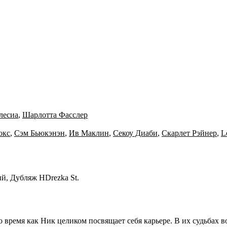
лесиа
,
Шарлотта Фасcлер
окс
,
Сэм Бьюкэнэн
,
Ив Маклин
,
Секоу Диаби
,
Скарлет Рэйнер
,
L
й, Дубляж HDrezka St.
то время как Ник целиком посвящает себя карьере. В их судьба