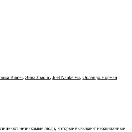
ouisa Binder
,
Энва Льюис
,
Joel Nankervis
,
Орландо Норман
х возникают незнакомые люди, которые вызывают неожиданные