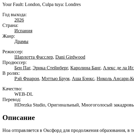
Your Fault: London, Culpa tuya: Londres
Год выхода:
2026
Страна:
Испания
Жанр:
Драмы
Режиссер:
Шарлотта Фасcлер
,
Dani Girdwood
Продюссер:
Бен Паг
,
Эрика Стейнберг
,
Каролина Банг
,
Алекс де ла Иг
В ролях:
Рэй Фиарон
,
Мэттью Брум
,
Аша Бэнкс
,
Николь Ансари-К
Качество:
WEB-DL
Перевод:
HDrezka Studio, Оригинальный, Многоголосый закадровы
Описание
Ноа отправляется в Оксфорд для продолжения образования, в 