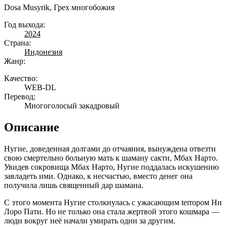
Dosa Musyrik, Грех многобожия
Год выхода:
2024
Страна:
Индонезия
Жанр:
Качество:
WEB-DL
Перевод:
Многоголосый закадровый
Описание
Нугие, доведенная долгами до отчаяния, вынуждена отвезти
свою смертельно больную мать к шаману сакти, Мбах Нарто.
Увидев сокровища Мбах Нарто, Нугие поддалась искушению
завладеть ими. Однако, к несчастью, вместо денег она
получила лишь священный дар шамана.
С этого момента Нугие столкнулась с ужасающим terrором Ни
Лоро Пати. Но не только она стала жертвой этого кошмара —
люди вокруг неё начали умирать один за другим.