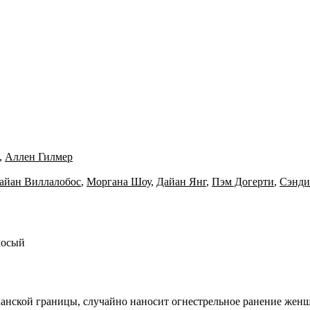
,
Аллен Гилмер
айан Виллалобос
,
Моргана Шоу
,
Дайан Янг
,
Пэм Догерти
,
Сэнди
лосый
канской границы, случайно наносит огнестрельное ранение жен