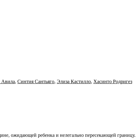
 Авила
,
Синтия Сантьяго
,
Элиза Кастилло
,
Хасинто Родригез
щине, ожидающей ребенка и нелегально пересекающей границу.