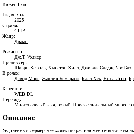
Broken Land
Год выхода:
2025
Страна:
США
Жанр:
Драмы
Режиссер:
Дж.Т. Уолкер
Продюссер:
Шарри Хефнер
,
Хьюстон Хилл
,
Джордж Следж
,
Уэс Блэк
В ролях:
Дэвид Морс
,
Жаклин Бежарано
,
Билл Хек
,
Нина Леон
,
Бр
Качество:
WEB-DL
Перевод:
Многоголосый закадровый, Профессиональный многого
Описание
Уединенный фермер, чье хозяйство расположено вблизи мекси