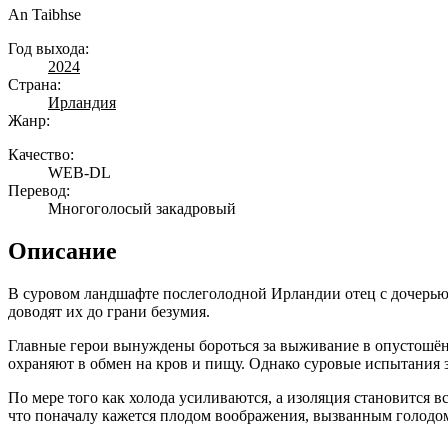
An Taibhse
Год выхода:
2024
Страна:
Ирландия
Жанр:
Качество:
WEB-DL
Перевод:
Многоголосый закадровый
Описание
В суровом ландшафте послеголодной Ирландии отец с дочерью 
доводят их до грани безумия.
Главные герои вынуждены бороться за выживание в опустошённ
охраняют в обмен на кров и пищу. Однако суровые испытания 
По мере того как холода усиливаются, а изоляция становится 
что поначалу кажется плодом воображения, вызванным голодом