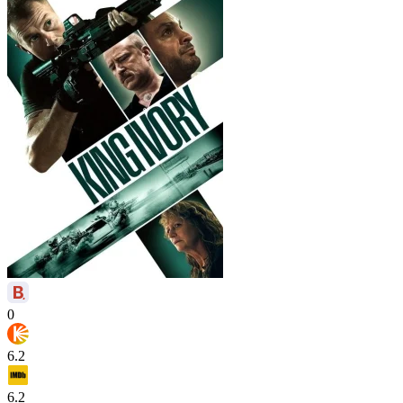
0
6.2
6.2