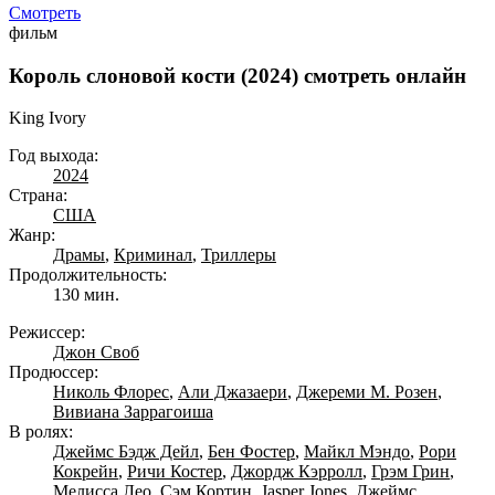
Смотреть
фильм
Король слоновой кости (2024) смотреть онлайн
King Ivory
Год выхода:
2024
Страна:
США
Жанр:
Драмы
,
Криминал
,
Триллеры
Продолжительность:
130 мин.
Режиссер:
Джон Своб
Продюссер:
Николь Флорес
,
Али Джазаери
,
Джереми М. Розен
,
Вивиана Заррагоиша
В ролях:
Джеймс Бэдж Дейл
,
Бен Фостер
,
Майкл Мэндо
,
Рори
Кокрейн
,
Ричи Костер
,
Джордж Кэрролл
,
Грэм Грин
,
Мелисса Лео
,
Сэм Кортин
,
Jasper Jones
,
Джеймс