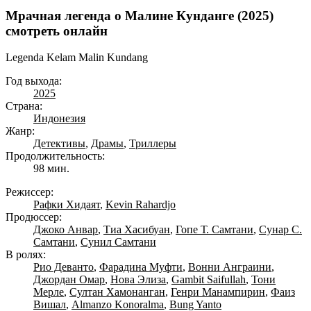
Мрачная легенда о Малине Кунданге (2025)
смотреть онлайн
Legenda Kelam Malin Kundang
Год выхода:
2025
Страна:
Индонезия
Жанр:
Детективы
,
Драмы
,
Триллеры
Продолжительность:
98 мин.
Режиссер:
Рафки Хидаят
,
Kevin Rahardjo
Продюссер:
Джоко Анвар
,
Тиа Хасибуан
,
Гопе Т. Самтани
,
Сунар С.
Самтани
,
Сунил Самтани
В ролях:
Рио Деванто
,
Фарадина Муфти
,
Вонни Анграини
,
Джордан Омар
,
Нова Элиза
,
Gambit Saifullah
,
Тони
Мерле
,
Султан Хамонанган
,
Генри Манампирин
,
Фаиз
Вишал
,
Almanzo Konoralma
,
Bung Yanto