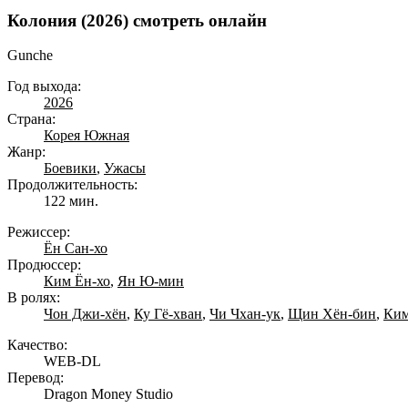
Колония (2026) смотреть онлайн
Gunche
Год выхода:
2026
Страна:
Корея Южная
Жанр:
Боевики
,
Ужасы
Продолжительность:
122 мин.
Режиссер:
Ён Сан-хо
Продюссер:
Ким Ён-хо
,
Ян Ю-мин
В ролях:
Чон Джи-хён
,
Ку Гё-хван
,
Чи Чхан-ук
,
Щин Хён-бин
,
Ким
Качество:
WEB-DL
Перевод:
Dragon Money Studio