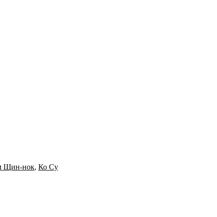
 Щин-нок
,
Ко Су