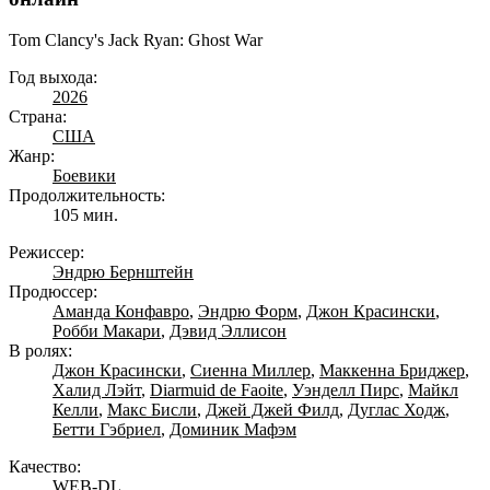
Tom Clancy's Jack Ryan: Ghost War
Год выхода:
2026
Страна:
США
Жанр:
Боевики
Продолжительность:
105 мин.
Режиссер:
Эндрю Бернштейн
Продюссер:
Аманда Конфавро
,
Эндрю Форм
,
Джон Красински
,
Робби Макари
,
Дэвид Эллисон
В ролях:
Джон Красински
,
Сиенна Миллер
,
Маккенна Бриджер
,
Халид Лэйт
,
Diarmuid de Faoite
,
Уэнделл Пирс
,
Майкл
Келли
,
Макс Бисли
,
Джей Джей Филд
,
Дуглас Ходж
,
Бетти Гэбриел
,
Доминик Мафэм
Качество:
WEB-DL