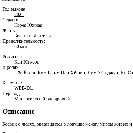
Год выхода:
2025
Страна:
Корея Южная
Жанр:
Боевики
,
Фэнтези
Продолжительность:
60 мин.
Режиссер:
Кан Юн-сон
В ролях:
Пён Ё-хан
,
Ким Ган-у
,
Пан Хё-рин
,
Лим Хён-джун
,
Ян Сэ
Качество:
WEB-DL
Перевод:
Многоголосый закадровый
Описание
Боевик о людях, оказавшихся в ловушке между миром живых и