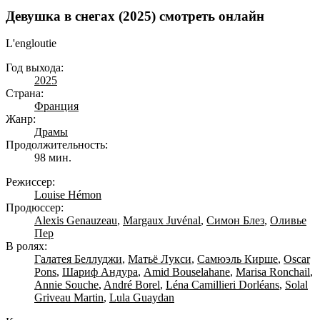
Девушка в снегах (2025) смотреть онлайн
L'engloutie
Год выхода:
2025
Страна:
Франция
Жанр:
Драмы
Продолжительность:
98 мин.
Режиссер:
Louise Hémon
Продюссер:
Alexis Genauzeau
,
Margaux Juvénal
,
Симон Блез
,
Оливье
Пер
В ролях:
Галатея Беллуджи
,
Матьё Лукси
,
Самюэль Кирше
,
Oscar
Pons
,
Шариф Андура
,
Amid Bouselahane
,
Marisa Ronchail
,
Annie Souche
,
André Borel
,
Léna Camillieri Dorléans
,
Solal
Griveau Martin
,
Lula Guaydan