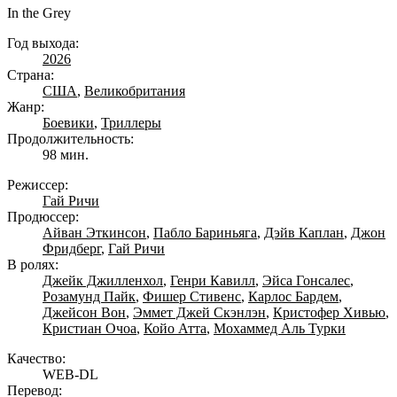
In the Grey
Год выхода:
2026
Страна:
США
,
Великобритания
Жанр:
Боевики
,
Триллеры
Продолжительность:
98 мин.
Режиссер:
Гай Ричи
Продюссер:
Айван Эткинсон
,
Пабло Бариньяга
,
Дэйв Каплан
,
Джон
Фридберг
,
Гай Ричи
В ролях:
Джейк Джилленхол
,
Генри Кавилл
,
Эйса Гонсалес
,
Розамунд Пайк
,
Фишер Стивенс
,
Карлос Бардем
,
Джейсон Вон
,
Эммет Джей Скэнлэн
,
Кристофер Хивью
,
Кристиан Очоа
,
Койо Атта
,
Мохаммед Аль Турки
Качество:
WEB-DL
Перевод: