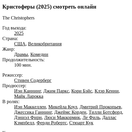
Кристоферы (2025) смотреть онлайн
The Christophers
Год выхода:
2025
Страна:
США
,
Великобритания
Жанр:
Драмы
,
Комедии
Продолжительность:
100 мин.
Режиссер:
Стивен Содерберг
Продюссер:
Иэн Каннинг
,
Джим Паркс
,
Кори Бэйс
,
Клэр Кенни
,
Майк Ларокка
В ролях:
Иэн Маккеллен
,
Микейла Коул
,
Дмитрий Прокопьев
,
Джессика Ганнинг
,
Джеймс Корден
,
Тилли Ботсфорд
,
Дэниэл Фирн
,
Люси Маккормик
,
Ле Филь
,
Даллас
Кэмпбелл
,
Ферди Робертс
,
Стюарт Кук