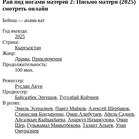
Рай под ногами матерей 2: Письмо матери (2025)
смотреть онлайн
Бейиш — апама кат
Год выхода:
2025
Страна:
Кыргызстан
Жанр:
Драмы
,
Приключения
Продолжительность:
100 мин.
Режиссер:
Руслан Акун
Продюссер:
Байсалбек Эргешов
,
Туголбай Койчиев
В ролях:
Эмиль Эсеналиев
,
Павел Майков
,
Алексей Щербаков
,
Станислав Бондаренко
,
Омар Алибутаев
,
Абиль Садиев
,
Айсалкын Кыйыкбаева
,
Анаркул Назаркулова
,
Омар
Шер
,
Гульжамал Мамытбекова
,
Талант Апыев
,
Улан
Омуралиев