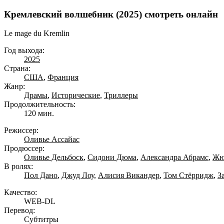
Кремлевский волшебник (2025) смотреть онлайн
Le mage du Kremlin
Год выхода:
2025
Страна:
США
,
Франция
Жанр:
Драмы
,
Исторические
,
Триллеры
Продолжительность:
120 мин.
Режиссер:
Оливье Ассайас
Продюссер:
Оливье Дельбоск
,
Сидони Дюма
,
Александра Абрамс
,
Жю
В ролях:
Пол Дано
,
Джуд Лоу
,
Алисия Викандер
,
Том Стёрридж
,
З
Качество:
WEB-DL
Перевод:
Субтитры