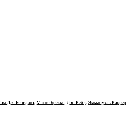
Том Дж. Бенедикт
,
Магне Брекке
,
Дэн Кейд
,
Эммануэль Каррер