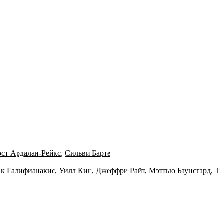
ст Ардалан-Рейкс
,
Сильви Барте
ак Галифианакис
,
Уилл Кин
,
Джеффри Райт
,
Мэттью Баунсгард
,