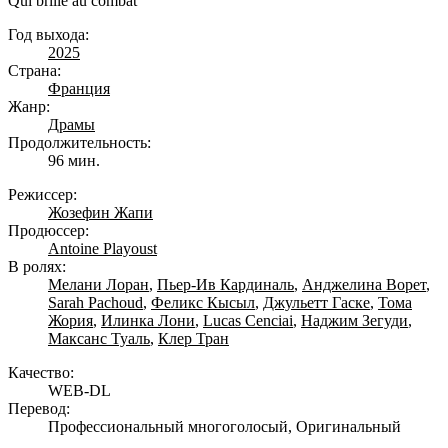
Qui brille au combat
Год выхода:
2025
Страна:
Франция
Жанр:
Драмы
Продолжительность:
96 мин.
Режиссер:
Жозефин Жапи
Продюссер:
Antoine Playoust
В ролях:
Мелани Лоран
,
Пьер-Ив Кардиналь
,
Анджелина Ворет
,
Sarah Pachoud
,
Феликс Кысыл
,
Джульетт Гаске
,
Тома
Жория
,
Илинка Лони
,
Lucas Cenciai
,
Наджим Зегуди
,
Максанс Туаль
,
Клер Тран
Качество:
WEB-DL
Перевод:
Профессиональный многоголосый, Оригинальный