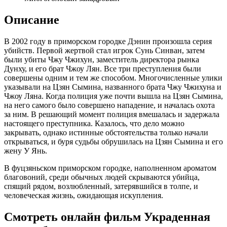
Описание
В 2002 году в приморском городке Дэнин произошла серия
убийств. Первой жертвой стал игрок Сунь Синван, затем
были убиты Чжу Чжихун, заместитель директора рынка
Дунху, и его брат Чжоу Лян. Все три преступления были
совершены одним и тем же способом. Многочисленные улики
указывали на Цзян Сымина, названного брата Чжу Чжихуна и
Чжоу Ляна. Когда полиция уже почти вышла на Цзян Сымина,
на него самого было совершено нападение, и началась охота
за ним. В решающий момент полиция вмешалась и задержала
настоящего преступника. Казалось, что дело можно
закрывать, однако истинные обстоятельства только начали
открываться, и буря судьбы обрушилась на Цзян Сымина и его
жену У Янь.
В фуцзяньском приморском городке, наполненном ароматом
благовоний, среди обычных людей скрываются убийца,
спящий рядом, возлюбленный, затерявшийся в толпе, и
человеческая жизнь, ожидающая искупления.
Смотреть онлайн фильм Украденная