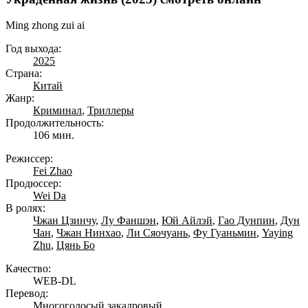
Ming zhong zui ai
Год выхода:
2025
Страна:
Китай
Жанр:
Криминал
,
Триллеры
Продолжительность:
106 мин.
Режиссер:
Fei Zhao
Продюссер:
Wei Da
В ролях:
Чжан Цзинчу
,
Лу Фаншэн
,
Юй Айлэй
,
Гао Дунпин
,
Дун
Чан
,
Чжан Нинхао
,
Ли Сяочуань
,
Фу Гуаньмин
,
Yaying
Zhu
,
Цянь Бо
Качество:
WEB-DL
Перевод:
Многоголосый закадровый