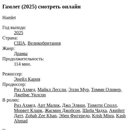
Гамлет (2025) смотреть онлайн
Hamlet
Год выхода:
2025
Страна:
США
,
Великобритания
Жанр:
Драмы
Продолжительность:
114 мин.
Режиссер:
Энейл Кария
Продюссер:
Риз Ахмед
,
Майкл Лессли
,
Элли Мур
,
Томми Оливер
,
Джеймс Уилсон
В ролях:
Риз Ахмед
,
Арт Малик
,
Джо Элвин
,
Тимоти Сполл
,
Морвет Кларк
,
Жасмин Джобсон
,
Шиба Чадха
,
Авийит
Датт
,
Zohab Zee Khan
,
Эбен Фигередо
,
Krish Misra
,
Kash
Ahmad