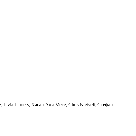
e
,
Livia Lamers
,
Хасан Али Мете
,
Chris Nietvelt
,
Стефан