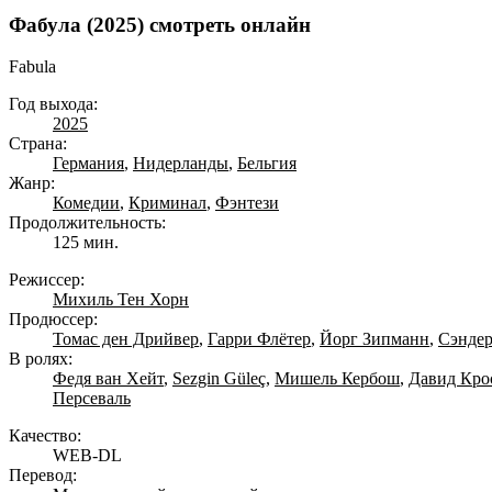
Фабула (2025) смотреть онлайн
Fabula
Год выхода:
2025
Страна:
Германия
,
Нидерланды
,
Бельгия
Жанр:
Комедии
,
Криминал
,
Фэнтези
Продолжительность:
125 мин.
Режиссер:
Михиль Тен Хорн
Продюссер:
Томас ден Дрийвер
,
Гарри Флётер
,
Йорг Зипманн
,
Сэндер
В ролях:
Федя ван Хейт
,
Sezgin Güleç
,
Мишель Кербош
,
Давид Кро
Персеваль
Качество:
WEB-DL
Перевод: