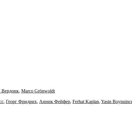
 Вердонк
,
Marco Grönwoldt
сс
,
Георг Фридрих
,
Анник Фейфер
,
Ferhat Kaplan
,
Yasin Boynuinc