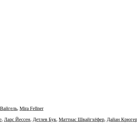
 Вайгель
,
Mira Fellner
e
,
Ларс Йессен
,
Детлев Бук
,
Маттиас Швайгхёфер
,
Дайан Крюге