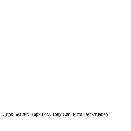
р
,
Дирк Бёлинг
,
Харк Бом
,
Tony Can
,
Рита Фельдмайер