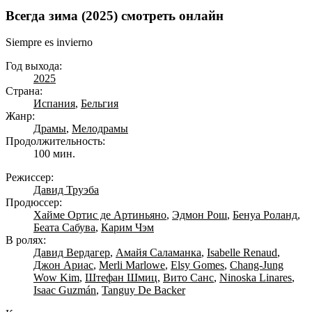
Всегда зима (2025) смотреть онлайн
Siempre es invierno
Год выхода:
2025
Страна:
Испания
,
Бельгия
Жанр:
Драмы
,
Мелодрамы
Продолжительность:
100 мин.
Режиссер:
Давид Труэба
Продюссер:
Хайме Ортис де Артиньяно
,
Эдмон Рош
,
Бенуа Роланд
,
Беата Сабува
,
Карим Чэм
В ролях:
Давид Вердагер
,
Амайя Саламанка
,
Isabelle Renaud
,
Джон Ариас
,
Merli Marlowe
,
Elsy Gomes
,
Chang-Jung
Wow Kim
,
Штефан Шмиц
,
Вито Санс
,
Ninoska Linares
,
Isaac Guzmán
,
Tanguy De Backer