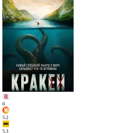
0
5.2
5.3