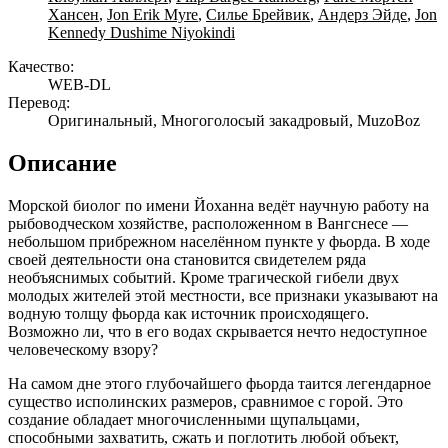
Хансен
,
Jon Erik Myre
,
Силье Брейвик
,
Андерз Эйде
,
Jon
Kennedy Dushime Niyokindi
Качество:
WEB-DL
Перевод:
Оригинальный, Многоголосый закадровый, MuzoBoz
Описание
Морской биолог по имени Йоханна ведёт научную работу на
рыбоводческом хозяйстве, расположенном в Вангснесе —
небольшом прибрежном населённом пункте у фьорда. В ходе
своей деятельности она становится свидетелем ряда
необъяснимых событий. Кроме трагической гибели двух
молодых жителей этой местности, все признаки указывают на
водную толщу фьорда как источник происходящего.
Возможно ли, что в его водах скрывается нечто недоступное
человеческому взору?
На самом дне этого глубочайшего фьорда таится легендарное
существо исполинских размеров, сравнимое с горой. Это
создание обладает многочисленными щупальцами,
способными захватить, сжать и поглотить любой объект,