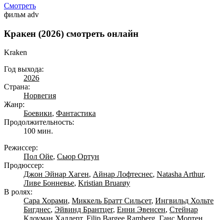
Смотреть
фильм
adv
Кракен (2026) смотреть онлайн
Kraken
Год выхода:
2026
Страна:
Норвегия
Жанр:
Боевики
,
Фантастика
Продолжительность:
100 мин.
Режиссер:
Пол Ойе
,
Сьюр Ортун
Продюссер:
Джон Эйнар Хаген
,
Айнар Лофтеснес
,
Natasha Arthur
,
Ливе Бонневье
,
Kristian Bruarøy
В ролях:
Сара Хорами
,
Миккель Братт Сильсет
,
Ингвильд Хольте
Бигднес
,
Эйвинд Брантцег
,
Енни Эвенсен
,
Стейнар
Клоуман Халлерт
,
Filip Bargee Ramberg
,
Ганс Мортен