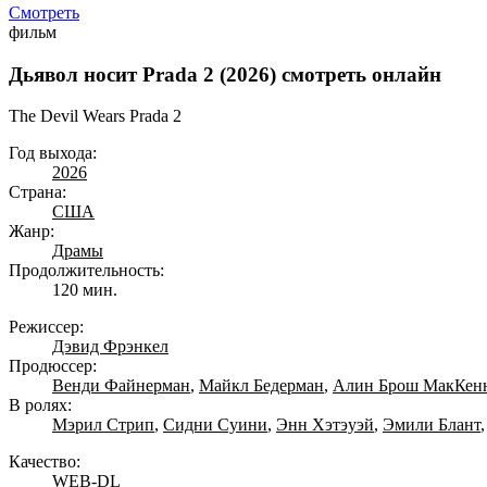
Смотреть
фильм
Дьявол носит Prada 2 (2026) смотреть онлайн
The Devil Wears Prada 2
Год выхода:
2026
Страна:
США
Жанр:
Драмы
Продолжительность:
120 мин.
Режиссер:
Дэвид Фрэнкел
Продюссер:
Венди Файнерман
,
Майкл Бедерман
,
Алин Брош МакКен
В ролях:
Мэрил Стрип
,
Сидни Суини
,
Энн Хэтэуэй
,
Эмили Блант
Качество:
WEB-DL