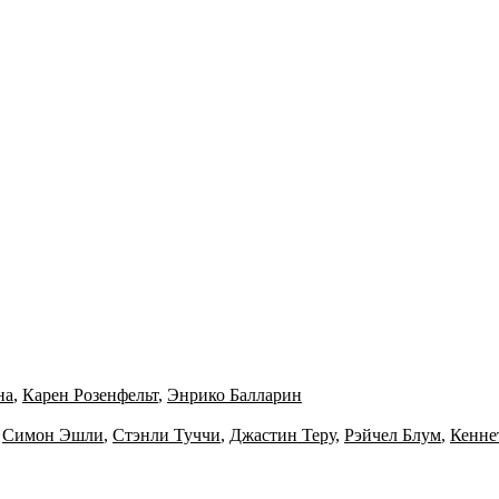
на
,
Карен Розенфельт
,
Энрико Балларин
,
Симон Эшли
,
Стэнли Туччи
,
Джастин Теру
,
Рэйчел Блум
,
Кенне