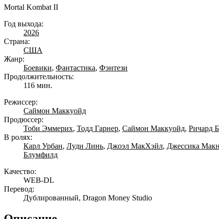
Mortal Kombat II
Год выхода:
2026
Страна:
США
Жанр:
Боевики
,
Фантастика
,
Фэнтези
Продолжительность:
116 мин.
Режиссер:
Саймон Маккуойд
Продюссер:
Тоби Эммерих
,
Тодд Гарнер
,
Саймон Маккуойд
,
Ричард 
В ролях:
Карл Урбан
,
Луди Линь
,
Джоэл МакХэйл
,
Джессика Мак
Блумфилд
Качество:
WEB-DL
Перевод:
Дублированный, Dragon Money Studio
Описание