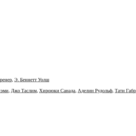
Бренер
,
Э. Беннетт Уолш
нэми
,
Джо Таслим
,
Хироюки Санада
,
Аделин Рудольф
,
Тати Габр