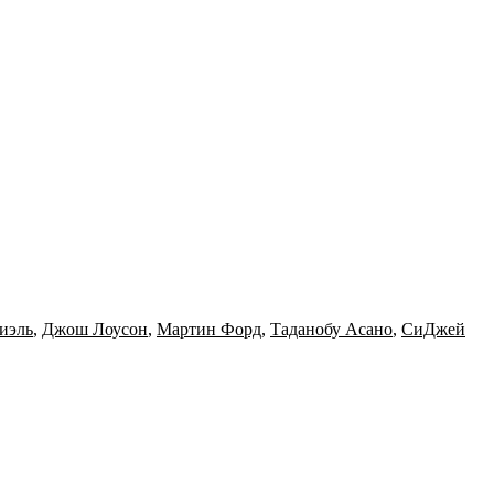
иэль
,
Джош Лоусон
,
Мартин Форд
,
Таданобу Асано
,
СиДжей