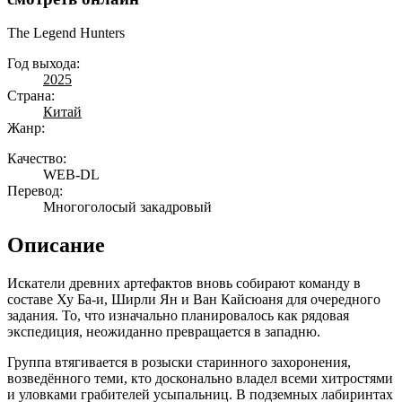
The Legend Hunters
Год выхода:
2025
Страна:
Китай
Жанр:
Качество:
WEB-DL
Перевод:
Многоголосый закадровый
Описание
Искатели древних артефактов вновь собирают команду в
составе Ху Ба-и, Ширли Ян и Ван Кайсюаня для очередного
задания. То, что изначально планировалось как рядовая
экспедиция, неожиданно превращается в западню.
Группа втягивается в розыски старинного захоронения,
возведённого теми, кто досконально владел всеми хитростями
и уловками грабителей усыпальниц. В подземных лабиринтах