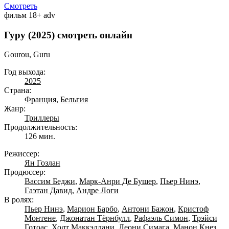
Смотреть
фильм
18+
adv
Гуру (2025) смотреть онлайн
Gourou, Guru
Год выхода:
2025
Страна:
Франция
,
Бельгия
Жанр:
Триллеры
Продолжительность:
126 мин.
Режиссер:
Ян Гозлан
Продюссер:
Вассим Беджи
,
Марк-Анри Де Бушер
,
Пьер Нинэ
,
Гаэтан Давид
,
Андре Логи
В ролях:
Пьер Нинэ
,
Марион Барбо
,
Антони Бажон
,
Кристоф
Монтене
,
Джонатан Тёрнбулл
,
Рафаэль Симон
,
Трэйси
Готоас
,
Холт Маккэллани
,
Леони Симага
,
Манон Кнез
,