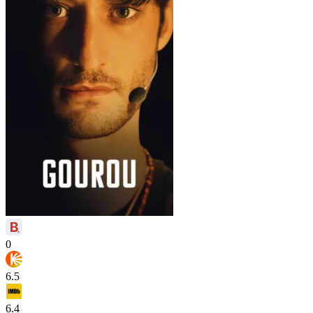
0
6.5
6.4