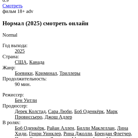
6.9
Смотреть
фильм
18+
adv
Нормал (2025) смотреть онлайн
Normal
Год выхода:
2025
Страна:
США
,
Канада
Жанр:
Боевики
,
Криминал
,
Триллеры
Продолжительность:
90 мин.
Режиссер:
Бен Уитли
Продюссер:
Дерек Колстад
,
Сара Люби
,
Боб Оденкёрк
,
Марк
Провиссьеро
,
Джош Адлер
В ролях:
Боб Оденкёрк
,
Райан Аллен
,
Билли Маклеллан
,
Лина
Хиди
,
Генри Уинклер
,
Рина Джолли
,
Брендан Флетчер
,