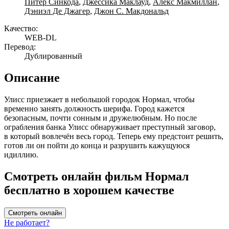
Питер Синкода
,
Джессика Маклауд
,
Алекс Макмиллан
,
Дэниэл Де Джагер
,
Джон С. Макдональд
Качество:
WEB-DL
Перевод:
Дублированный
Описание
Улисс приезжает в небольшой городок Нормал, чтобы
временно занять должность шерифа. Город кажется
безопасным, почти сонным и дружелюбным. Но после
ограбления банка Улисс обнаруживает преступный заговор,
в который вовлечён весь город. Теперь ему предстоит решить,
готов ли он пойти до конца и разрушить кажущуюся
идиллию.
Смотреть онлайн фильм Нормал
бесплатно в хорошем качестве
Смотреть онлайн
Не работает?