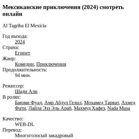
Мексиканские приключения (2024) смотреть
онлайн
Al Tagriba El Mexicia
Год выхода:
2024
Страна:
Египет
Жанр:
Комедии
,
Приключения
Продолжительность:
94 мин.
Режиссер:
Шади Али
В ролях:
Баюми Фуад
,
Амр Абдул Гелил
,
Мохамед Тарват
,
Ахмед
Фати
,
Лайла Эзз Эль Араб
,
Махмуд Хафез
,
Nada Musa
Качество:
WEB-DL
Перевод:
Многоголосый закадровый