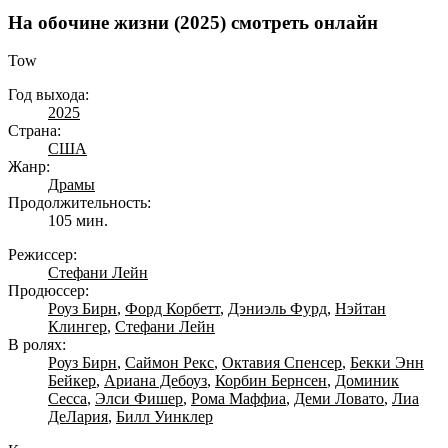
На обочине жизни (2025) смотреть онлайн
Tow
Год выхода:
2025
Страна:
США
Жанр:
Драмы
Продолжительность:
105 мин.
Режиссер:
Стефани Лейн
Продюссер:
Роуз Бирн
,
Форд Корбетт
,
Дэниэль Фурд
,
Нэйтан
Клингер
,
Стефани Лейн
В ролях:
Роуз Бирн
,
Саймон Рекс
,
Октавия Спенсер
,
Бекки Энн
Бейкер
,
Ариана Дебоуз
,
Корбин Бернсен
,
Доминик
Сесса
,
Элси Фишер
,
Рома Маффиа
,
Деми Ловато
,
Лиа
ДеЛария
,
Билл Уинклер