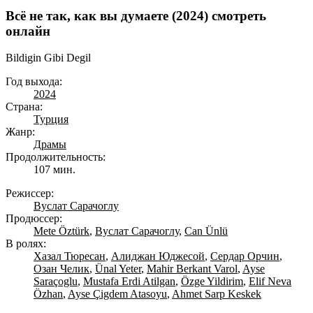
Всё не так, как вы думаете (2024) смотреть
онлайн
Bildigin Gibi Degil
Год выхода:
2024
Страна:
Турция
Жанр:
Драмы
Продолжительность:
107 мин.
Режиссер:
Вуслат Сарачоглу
Продюссер:
Mete Öztürk
,
Вуслат Сарачоглу
,
Can Ünlü
В ролях:
Хазал Тюресан
,
Алиджан Юджесой
,
Сердар Орчин
,
Озан Челик
,
Ünal Yeter
,
Mahir Berkant Varol
,
Ayse
Saraçoglu
,
Mustafa Erdi Atilgan
,
Özge Yildirim
,
Elif Neva
Özhan
,
Ayse Çigdem Atasoyu
,
Ahmet Sarp Keskek