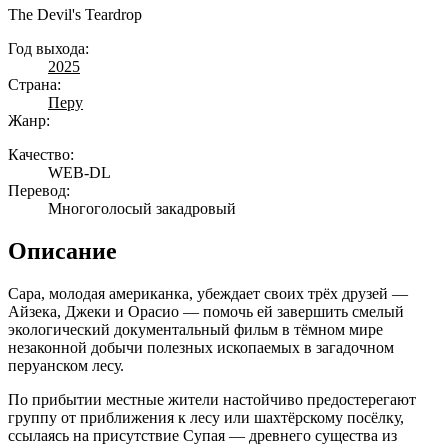
The Devil's Teardrop
Год выхода:
2025
Страна:
Перу
Жанр:
Качество:
WEB-DL
Перевод:
Многоголосый закадровый
Описание
Сара, молодая американка, убеждает своих трёх друзей —
Айзека, Джеки и Орасио — помочь ей завершить смелый
экологический документальный фильм в тёмном мире
незаконной добычи полезных ископаемых в загадочном
перуанском лесу.
По прибытии местные жители настойчиво предостерегают
группу от приближения к лесу или шахтёрскому посёлку,
ссылаясь на присутствие Супая — древнего существа из