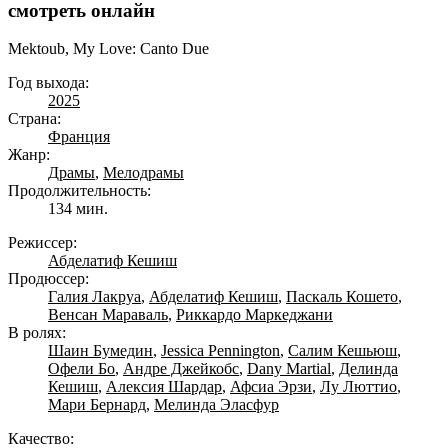
смотреть онлайн
Mektoub, My Love: Canto Due
Год выхода:
2025
Страна:
Франция
Жанр:
Драмы
,
Мелодрамы
Продолжительность:
134 мин.
Режиссер:
Абделатиф Кешиш
Продюссер:
Галия Лакруа
,
Абделатиф Кешиш
,
Паскаль Кошето
,
Венсан Мараваль
,
Риккардо Маркеджани
В ролях:
Шаин Бумедин
,
Jessica Pennington
,
Салим Кешьюш
,
Офели Бо
,
Андре Джейкобс
,
Dany Martial
,
Делинда
Кешиш
,
Алексия Шардар
,
Афсиа Эрзи
,
Лу Люттио
,
Мари Бернард
,
Мелинда Эласфур
Качество: