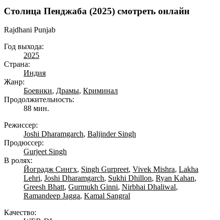
Столица Пенджаба (2025) смотреть онлайн
Rajdhani Punjab
Год выхода:
2025
Страна:
Индия
Жанр:
Боевики
,
Драмы
,
Криминал
Продолжительность:
88 мин.
Режиссер:
Joshi Dharamgarch
,
Baljinder Singh
Продюссер:
Gurjeet Singh
В ролях:
Йоградж Сингх
,
Singh Gurpreet
,
Vivek Mishra
,
Lakha
Lehri
,
Joshi Dharamgarch
,
Sukhi Dhillon
,
Ryan Kahan
,
Greesh Bhatt
,
Gurmukh Ginni
,
Nirbhai Dhaliwal
,
Ramandeep Jagga
,
Kamal Sangral
Качество: