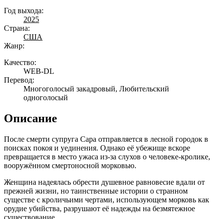
Год выхода:
2025
Страна:
США
Жанр:
Качество:
WEB-DL
Перевод:
Многоголосый закадровый, Любительский
одноголосый
Описание
После смерти супруга Сара отправляется в лесной городок в
поисках покоя и уединения. Однако её убежище вскоре
превращается в место ужаса из-за слухов о человеке-кролике,
вооружённом смертоносной морковью.
Женщина надеялась обрести душевное равновесие вдали от
прежней жизни, но таинственные истории о странном
существе с кроличьими чертами, использующем морковь как
орудие убийства, разрушают её надежды на безмятежное
существование.