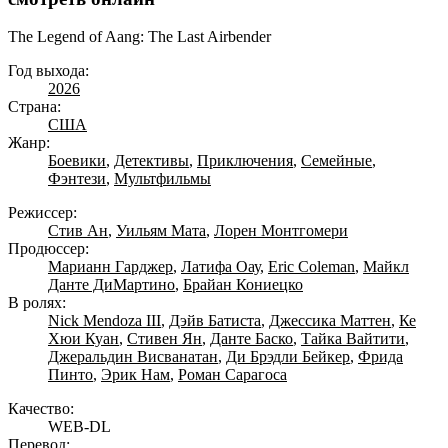
The Legend of Aang: The Last Airbender
Год выхода:
2026
Страна:
США
Жанр:
Боевики
,
Детективы
,
Приключения
,
Семейные
,
Фэнтези
,
Мультфильмы
Режиссер:
Стив Ан
,
Уильям Мата
,
Лорен Монтгомери
Продюссер:
Марианн Гарджер
,
Латифа Оау
,
Eric Coleman
,
Майкл
Данте ДиМартино
,
Брайан Кониецко
В ролях:
Nick Mendoza III
,
Дэйв Батиста
,
Джессика Маттен
,
Ке
Хюи Куан
,
Стивен Ян
,
Данте Баско
,
Тайка Вайтити
,
Джеральдин Висванатан
,
Ди Брэдли Бейкер
,
Фрида
Пинто
,
Эрик Нам
,
Роман Сарагоса
Качество:
WEB-DL
Перевод: