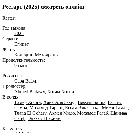
Рестарт (2025) смотреть онлайн
Restart
Год выхода:
2025
Страна:
Египет
Жанр:
Комедии
,
Мелодрамы
Продолжительность:
95 мин.
Режиссер:
Сара Вафиг
Продюссер:
Ahmed Badawy
,
Хосам Хосни
В ролях:
Тамер Хосни
,
Хана Аль Захед
,
Bassem Samra
,
Бассем
Самра
,
Мохамед Тарват
,
Ессам Эль Сакка
,
Мими Гамал
,
Tuana El Gohary
,
Ахмед Мидо
,
Мохамед Рагаб
,
Шаймаа
Сайф
,
Эльхам Шахейн
Качество: