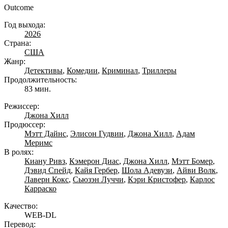
Outcome
Год выхода:
2026
Страна:
США
Жанр:
Детективы
,
Комедии
,
Криминал
,
Триллеры
Продолжительность:
83 мин.
Режиссер:
Джона Хилл
Продюссер:
Мэтт Дайнс
,
Элисон Гудвин
,
Джона Хилл
,
Адам
Меримс
В ролях:
Киану Ривз
,
Кэмерон Диас
,
Джона Хилл
,
Мэтт Бомер
,
Дэвид Спейд
,
Кайя Гербер
,
Шола Адевузи
,
Айви Волк
,
Лаверн Кокс
,
Сьюзэн Луччи
,
Кэри Кристофер
,
Карлос
Карраско
Качество:
WEB-DL
Перевод: