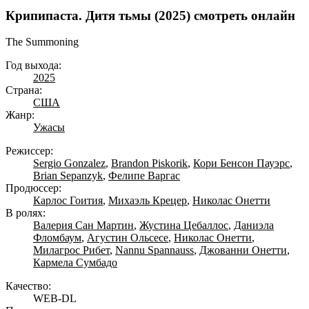
Крипипаста. Дитя тьмы (2025) смотреть онлайн
The Summoning
Год выхода:
2025
Страна:
США
Жанр:
Ужасы
Режиссер:
Sergio Gonzalez
,
Brandon Piskorik
,
Кори Бенсон Пауэрс
,
Brian Sepanzyk
,
Фелипе Варгас
Продюссер:
Карлос Гоития
,
Михаэль Крецер
,
Николас Онетти
В ролях:
Валерия Сан Мартин
,
Жустина Цебаллос
,
Даниэла
Фломбаум
,
Агустин Ольсесе
,
Николас Онетти
,
Милагрос Рибет
,
Nannu Spannauss
,
Джованни Онетти
,
Кармела Сумбадо
Качество:
WEB-DL